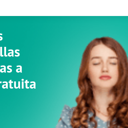
s
llas
as a
atuita