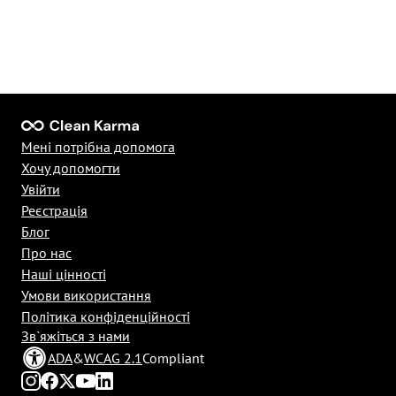
Мені потрібна допомога
Хочу допомогти
Увійти
Реєстрація
Блог
Про нас
Наші цінності
Умови використання
Політика конфіденційності
Зв`яжіться з нами
ADA
&
WCAG 2.1
Compliant