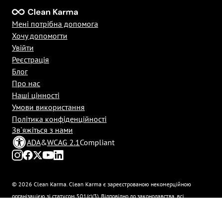
Мені потрібна допомога
Хочу допомогти
Увійти
Реєстрація
Блог
Про нас
Наші цінності
Умови використання
Політика конфіденційності
Зв`яжіться з нами
ADA
&
WCAG 2.1
Compliant
© 2026 Clean Karma. Clean Karma є зареєстрованою некомерційною
організацією зі статусом 501(c)(3). Відповідно до законодавства, всі
пожертвування не оподатковуються. Ідентифікаційний номер платника
податків: 92-3629315.