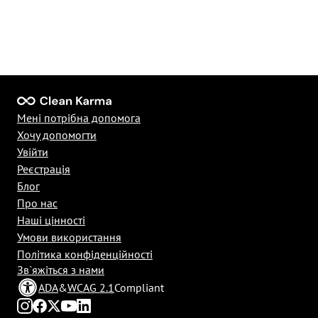
Мені потрібна допомога
Хочу допомогти
Увійти
Реєстрація
Блог
Про нас
Наші цінності
Умови використання
Політика конфіденційності
Зв`яжіться з нами
ADA
&
WCAG 2.1
Compliant