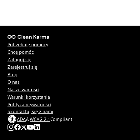
Potrzebuję pomocy
Chcę pomóc
Zaloguj się
Zarejestruj się
Blog
O nas
Nasze wartości
Warunki korzystania
Polityka prywatności
Skontaktuj się z nami
ADA
&
WCAG 2.1
Compliant