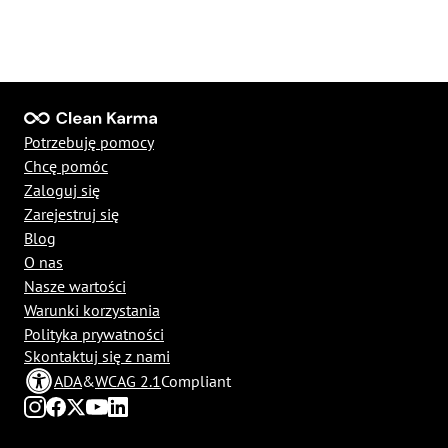
Potrzebuję pomocy
Chcę pomóc
Zaloguj się
Zarejestruj się
Blog
O nas
Nasze wartości
Warunki korzystania
Polityka prywatności
Skontaktuj się z nami
ADA
&
WCAG 2.1
Compliant