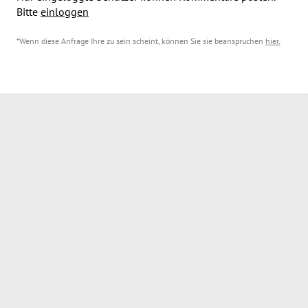
Bitte
einloggen
*Wenn diese Anfrage Ihre zu sein scheint, können Sie sie beanspruchen
hier
.